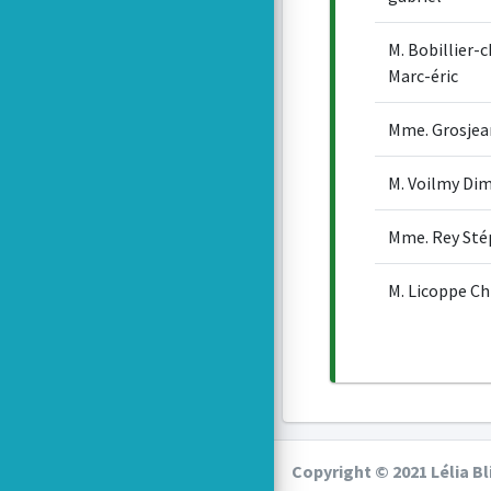
M. Bobillier
Marc-éric
Mme. Grosjean
M. Voilmy Dim
Mme. Rey Sté
M. Licoppe Ch
Copyright © 2021 Lélia Bl