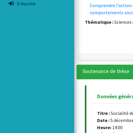
S'inscrire
Comprendre l’action e
comportements soci
Thématique :
Sciences 
Soutenance de thèse
Données génér
Titre :
Socialité d
Date :
5 décembre
Heure:
14:00