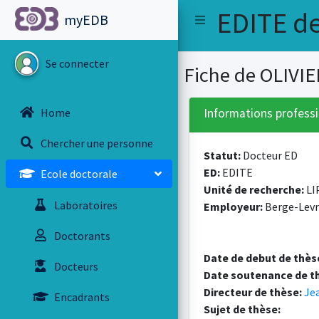
EDITE de
myEDB
Se connecter
Fiche de OLIVI
Home
Informations professi
Chercher une personne
Statut:
Docteur ED
ED:
EDITE
Ecole doctorale
Unité de recherche:
LI
Laboratoires
Employeur:
Berge-Levr
Doctorants
Date de debut de thès
Docteurs
Date soutenance de t
Directeur de thèse:
Je
Encadrants
Sujet de thèse: