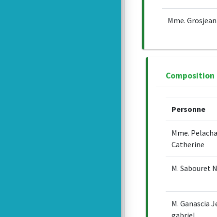
Mme. Grosjean 
Composition 
Personne
Mme. Pelach
Catherine
M. Sabouret N
M. Ganascia J
gabriel