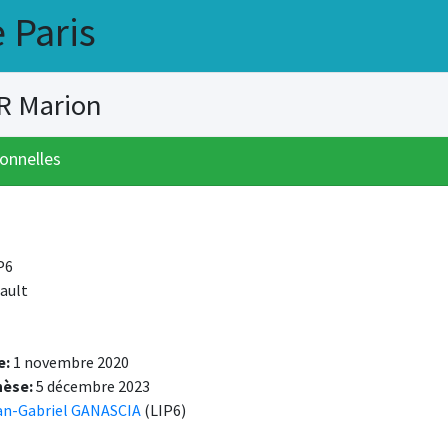
 Paris
ER Marion
onnelles
P6
ault
e:
1 novembre 2020
hèse:
5 décembre 2023
an-Gabriel GANASCIA
(LIP6)