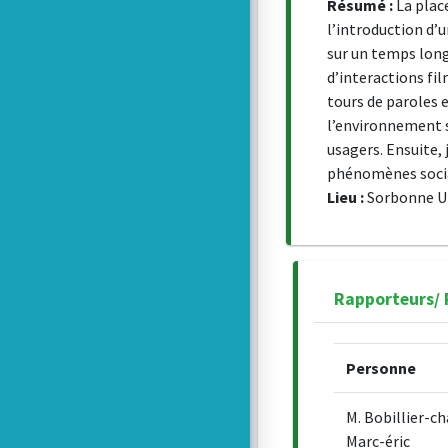
Résumé :
La place
l’introduction d’
sur un temps long
d’interactions fi
tours de paroles e
l’environnement s
usagers. Ensuite,
phénomènes socia
Lieu :
Sorbonne Un
Rapporteurs/
Personne
M. Bobillier-
Marc-éric