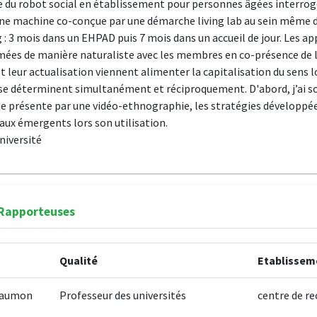
 du robot social en établissement pour personnes âgées interroge et
une machine co-conçue par une démarche living lab au sein même de 
 : 3 mois dans un EHPAD puis 7 mois dans un accueil de jour. Les a
lmées de manière naturaliste avec les membres en co-présence de 
t leur actualisation viennent alimenter la capitalisation du sens lo
e déterminent simultanément et réciproquement. D'abord, j’ai so
 je présente par une vidéo-ethnographie, les stratégies développé
ux émergents lors son utilisation.
iversité
 Rapporteuses
Qualité
Etablissem
chaumon
Professeur des universités
centre de re