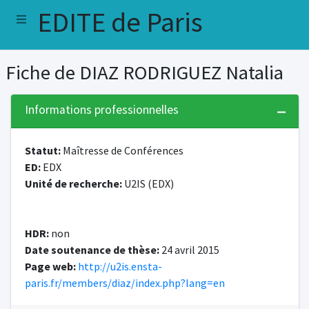
EDITE de Paris
Fiche de DIAZ RODRIGUEZ Natalia
Informations professionnelles
Statut:
Maîtresse de Conférences
ED:
EDX
Unité de recherche:
U2IS (EDX)
HDR:
non
Date soutenance de thèse:
24 avril 2015
Page web:
http://u2is.ensta-
paris.fr/members/diaz/index.php?lang=en