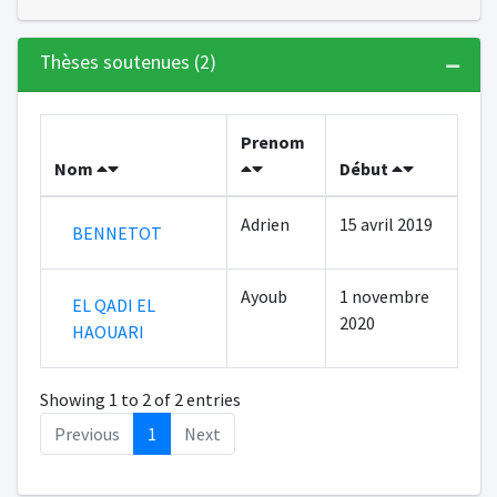
Thèses soutenues (2)
Prenom
Nom
Début
Adrien
15 avril 2019
BENNETOT
Ayoub
1 novembre
EL QADI EL
2020
HAOUARI
Showing 1 to 2 of 2 entries
Previous
1
Next