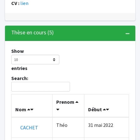
CV :
lien
Thèse en cours (5)
Show
entries
Search:
Prenom
Nom
Début
Théo
31 mai 2022
CACHET